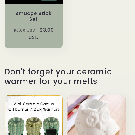
Smudge Stick
Set
Precio
Precio
$3.00
$6.00 USD
habitual
USD
de
oferta
Don't forget your ceramic
warmer for your melts