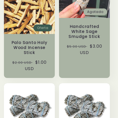
ó
Agotado
n
Handcrafted
Oferta
White Sage
:
Smudge Stick
Palo Santo Holy
Precio
Precio
$3.00
$5.00 USD
Wood Incense
habitual
USD
de
Stick
oferta
Precio
Precio
$1.00
$2.00 USD
habitual
USD
de
oferta