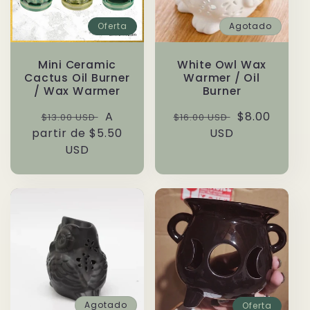
Oferta
Agotado
Mini Ceramic
White Owl Wax
Cactus Oil Burner
Warmer / Oil
/ Wax Warmer
Burner
Precio
Precio
A
Precio
Precio
$8.00
$13.00 USD
$16.00 USD
partir de $5.50
habitual
de
habitual
USD
de
USD
oferta
oferta
Agotado
Oferta