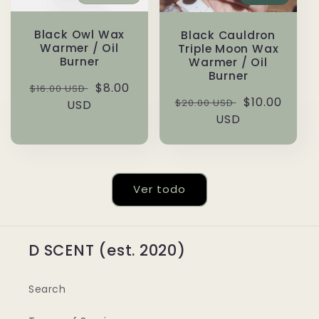
Black Owl Wax
Black Cauldron
Warmer / Oil
Triple Moon Wax
Burner
Warmer / Oil
Burner
Precio
Precio
$8.00
$16.00 USD
Precio
Precio
$10.00
$20.00 USD
habitual
USD
de
habitual
USD
de
oferta
oferta
Ver todo
D SCENT (est. 2020)
Search