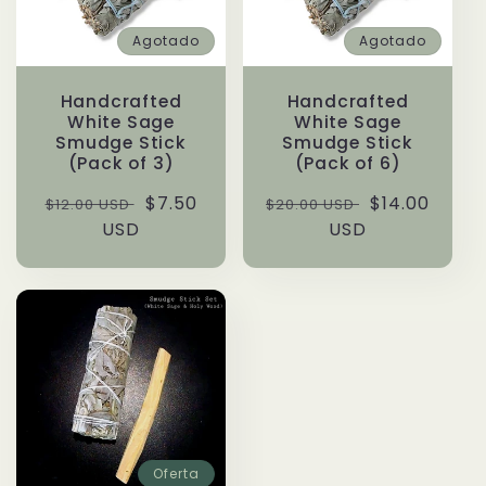
Agotado
Agotado
Handcrafted
Handcrafted
White Sage
White Sage
Smudge Stick
Smudge Stick
(Pack of 3)
(Pack of 6)
Precio
Precio
$7.50
Precio
Precio
$14.00
$12.00 USD
$20.00 USD
habitual
USD
de
habitual
USD
de
oferta
oferta
Oferta