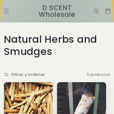
Ir
directamente
D SCENT
al contenido
Carrit
Wholesale
C
Natural Herbs and
o
Smudges
l
e
Filtrar y ordenar
5 productos
c
c
i